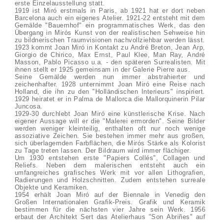
erste Einzelausstellung statt.
1919 ist Miró erstmals in Paris, ab 1921 hat er dort neben
Barcelona auch ein eigenes Atelier. 1921-22 entsteht mit dem
Gemälde "Bauernhof" ein programmatisches Werk, das den
Übergang in Mirós Kunst von der realistischen Sehweise hin
zu bildnerischen Traumvisionen nachvollziehbar werden lässt.
1923 kommt Joan Miró in Kontakt zu André Breton, Jean Arp,
Giorgio de Chirico, Max Ernst, Paul Klee, Man Ray, André
Masson, Pablo Picasso u.a. - den späteren Surrealisten. Mit
ihnen stellt er 1925 gemeinsam in der Galerie Pierre aus.
Seine Gemälde werden nun immer abstrahierter und
zeichenhafter. 1928 unternimmt Joan Miró eine Reise nach
Holland, die ihn zu den "Holländischen Interieurs" inspiriert.
1929 heiratet er in Palma de Mallorca die Mallorquinerin Pilar
Juncosa.
1929-30 durchlebt Joan Miró eine künstlerische Krise. Nach
eigener Aussage will er die "Malerei ermorden". Seine Bilder
werden weniger kleinteilig, enthalten oft nur noch wenige
assoziative Zeichen. Sie bestehen immer mehr aus großen,
sich überlagernden Farbflächen, die Mirós Stärke als Kolorist
zu Tage treten lassen. Der Bildraum wird immer flächiger.
Um 1930 entstehen erste "Papiers Collés", Collagen und
Reliefs. Neben dem malerischen entsteht auch ein
umfangreiches grafisches Werk mit vor allen Lithografien,
Radierungen und Holzschnitten. Zudem entstehen surreale
Objekte und Keramiken.
1954 erhält Joan Miró auf der Biennale in Venedig den
Großen Internationalen Grafik-Preis. Grafik und Keramik
bestimmen für die nächsten vier Jahre sein Werk. 1956
erbaut der Architekt Sert das Atelierhaus "Son Abriñes" auf